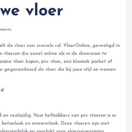
we vloer
ments
lt de vloer een cruciale rol. VloerOnline, gevestigd in
 vloeren die zowel online als in de showroom te
zame vloer kopen, pvc vloer, een klassiek parket of
je gegarandeerd de vloer die bij jouw stijl en wensen
od
en veelzijdig. Voor liefhebbers van pvc vloeren is er
 betonlook en marmerlook. Deze vloeren zijn niet
udsvriendelijk en geschikt voor vloerverwarming,