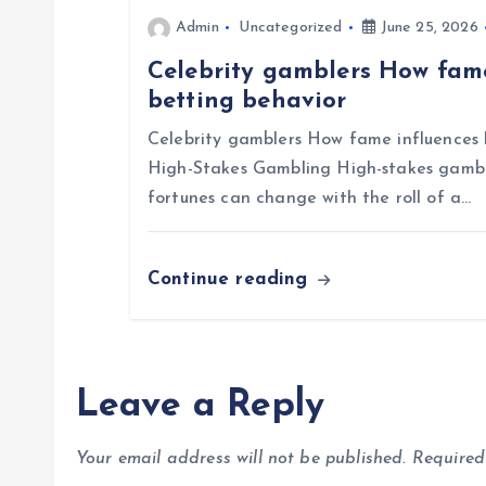
t
Admin
Uncategorized
June 25, 2026
i
Celebrity gamblers How fame
betting behavior
o
Celebrity gamblers How fame influences h
n
High-Stakes Gambling High-stakes gambli
fortunes can change with the roll of a…
Continue reading
Leave a Reply
Your email address will not be published.
Required