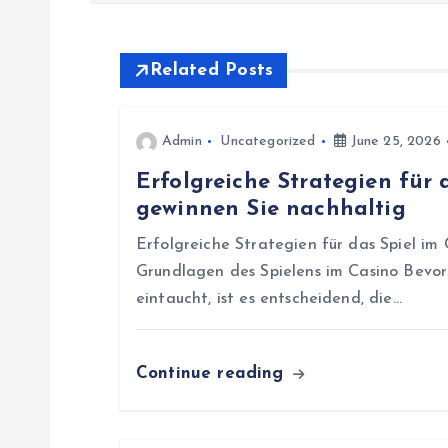
s
t
Related Posts
n
Admin
Uncategorized
June 25, 2026
a
Erfolgreiche Strategien für 
gewinnen Sie nachhaltig
v
Erfolgreiche Strategien für das Spiel im
i
Grundlagen des Spielens im Casino Bevor
eintaucht, ist es entscheidend, die…
g
Continue reading
a