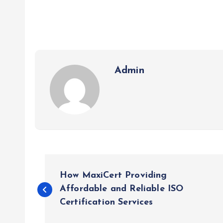
Admin
P
How MaxiCert Providing
o
Affordable and Reliable ISO
Certification Services